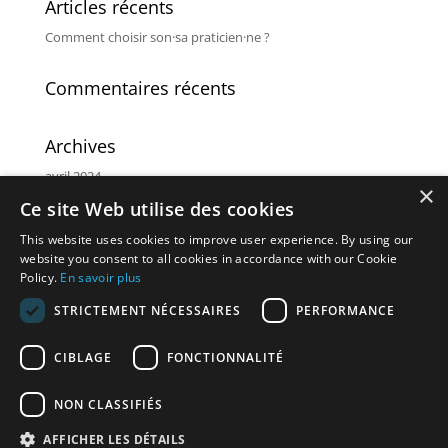
Articles récents
Comment choisir son·sa praticien·ne ?
Commentaires récents
Archives
avril 2024
×
Ce site Web utilise des cookies
Catégories
This website uses cookies to improve user experience. By using our
Non classé
website you consent to all cookies in accordance with our Cookie
Policy.
En savoir plus
Méta
STRICTEMENT NÉCESSAIRES
PERFORMANCE
Connexion
CIBLAGE
FONCTIONNALITÉ
Flux des publications
Flux des commentaires
NON CLASSIFIÉS
Site de WordPress-FR
AFFICHER LES DÉTAILS