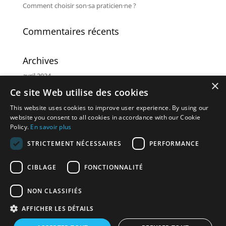
Comment choisir son·sa praticien·ne ?
Commentaires récents
Archives
avril 2024
×
Ce site Web utilise des cookies
Catégories
This website uses cookies to improve user experience. By using our
Non classé
website you consent to all cookies in accordance with our Cookie
Policy.
En savoir plus
Méta
STRICTEMENT NÉCESSAIRES
PERFORMANCE
Connexion
CIBLAGE
FONCTIONNALITÉ
Flux des publications
Flux des commentaires
NON CLASSIFIÉS
Site de WordPress-FR
AFFICHER LES DÉTAILS