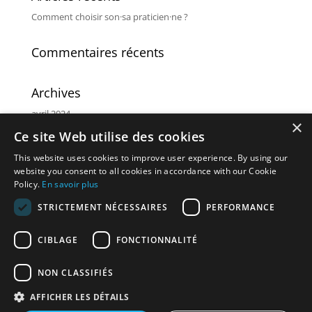
Comment choisir son·sa praticien·ne ?
Commentaires récents
Archives
avril 2024
×
Ce site Web utilise des cookies
Catégories
This website uses cookies to improve user experience. By using our
Non classé
website you consent to all cookies in accordance with our Cookie
Policy.
En savoir plus
Méta
STRICTEMENT NÉCESSAIRES
PERFORMANCE
Connexion
CIBLAGE
FONCTIONNALITÉ
Flux des publications
Flux des commentaires
NON CLASSIFIÉS
Site de WordPress-FR
AFFICHER LES DÉTAILS