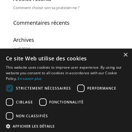
Comment choisir son·sa praticien·ne ?
Commentaires récents
Archives
avril 2024
×
Ce site Web utilise des cookies
Catégories
This website uses cookies to improve user experience. By using our
Non classé
website you consent to all cookies in accordance with our Cookie
Policy.
En savoir plus
Méta
STRICTEMENT NÉCESSAIRES
PERFORMANCE
Connexion
CIBLAGE
FONCTIONNALITÉ
Flux des publications
Flux des commentaires
NON CLASSIFIÉS
Site de WordPress-FR
AFFICHER LES DÉTAILS