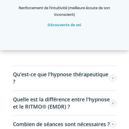
Renforcement de l’intuitivité (meilleure écoute de son
inconscient)
Découverte de soi
Qu'est-ce que l'hypnose thérapeutique
+
?
L'hypnose est un état naturel de focalisation de
Quelle est la différence entre l'hypnose
l'attention, obtenu de façon volontaire, qui permet
+
et le RITMO® (EMDR) ?
d'accéder plus facilement à des ressources et des
automatismes que vous ne mobilisez pas
L'hypnose ericksonienne travaille par suggestion et
Combien de séances sont nécessaires ?
+
consciemment au quotidien. Contrairement aux
par l'imagination, en s'appuyant sur ce que vous