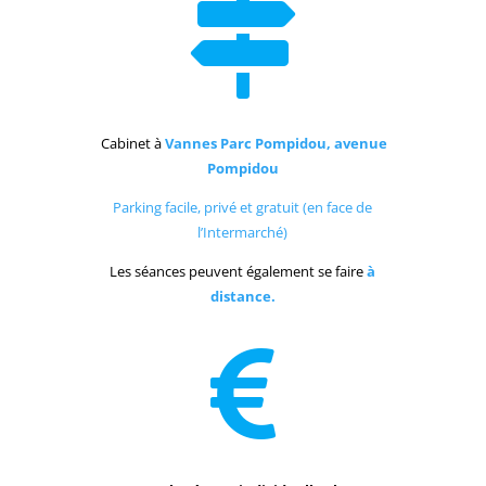

Cabinet à
Vannes Parc Pompidou, avenue
Pompidou
Parking facile, privé et gratuit (en face de
l’Intermarché)
Les séances peuvent également se faire
à
distance.
