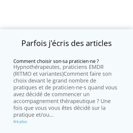
protocole figé. Si vous le souhaitez, on peut
Non, l'hypnose thérapeutique n'est pas remboursée
commencer le travail dès cette première séance. Il
par la Sécurité sociale. En revanche, un nombre
n'y a pas de mise en scène : pas de pendule, pas
croissant de mutuelles prennent en charge une
d'obscurité. Juste un dialogue et un
partie des séances dans le cadre des médecines
accompagnement adapté à qui vous êtes.
douces. Renseignez-vous auprès de votre mutuelle
Parfois j’écris des articles
— un justificatif vous est remis à chaque séance.
Comment choisir son·sa praticien·ne ?
Hypnothérapeutes, praticiens EMDR
(RITMO et variantes)Comment faire son
choix devant le grand nombre de
pratiques et de praticien·ne·s quand vous
avez décidé de commencer un
accompagnement thérapeutique ? Une
fois que vous vous êtes décidé sur la
pratique et/ou...
lire plus