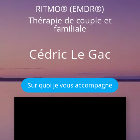
RITMO® (EMDR®)
Thérapie de couple et
familiale
Cédric Le Gac
Sur quoi je vous accompagne